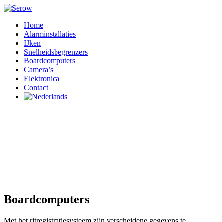
Home
Alarminstallaties
IJken
Snelheidsbegrenzers
Boardcomputers
Camera’s
Elektronica
Contact
Boardcomputers
Met het ritregistratiesysteem zijn verscheidene gegevens te